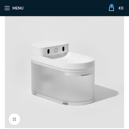
0
MENU
€
0
Click to enlarge