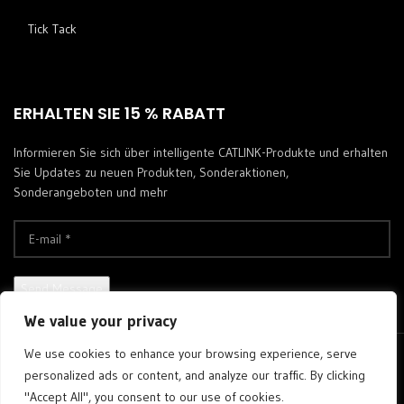
Tick ​​Tack
ERHALTEN SIE 15 % RABATT
Informieren Sie sich über intelligente CATLINK-Produkte und erhalten
Sie Updates zu neuen Produkten, Sonderaktionen,
Sonderangeboten und mehr
We value your privacy
We use cookies to enhance your browsing experience, serve
Copyright © 2023 catlinkus®. All Rights Reserved.
personalized ads or content, and analyze our traffic. By clicking
"Accept All", you consent to our use of cookies.