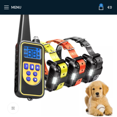
0
MENU
€
0
Click to enlarge