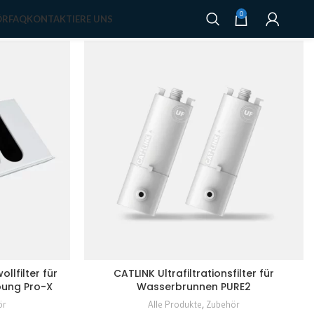
9
12
18
24
0
ÖR
FAQ
KONTAKTIERE UNS
llfilter für
CATLINK Ultrafiltrationsfilter für
oung Pro-X
Wasserbrunnen PURE2
ör
Alle Produkte
,
Zubehör