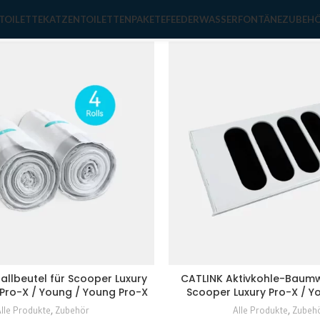
ör
Show
TOILETTE
KATZENTOILETTENPAKETE
FEEDER
WASSERFONTÄNE
ZUBEH
allbeutel für Scooper Luxury
CATLINK Aktivkohle-Baumwo
y Pro-X / Young / Young Pro-X
Scooper Luxury Pro-X / Y
lle Produkte
,
Zubehör
Alle Produkte
,
Zubeh