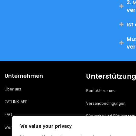
3. 
ver
Ist
Mus
ver
Unterstützun
Unternehmen
Über uns
Kontaktiere uns
CATLINK-APP
Versandbedingungen
FAQ
Rückgabe und Rückerstatt
We value your privacy
Werden Sie Vertriebspartner
Garantiebestimmungen