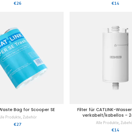
€
26
€
14
Waste Bag for Scooper SE
Filter für CATLINK-Wasse
verkabelt/kabellos – 
lle Produkte
,
Zubehör
Alle Produkte
,
Zubeh
€
27
€
14