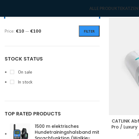
FILTER BY PRICE
Home
Zubeh
ALLE PRODUKTE
KATZEN
Price:
€10
—
€100
FILTER
Min
Max
price
price
STOCK STATUS
On sale
In stock
TOP RATED PRODUCTS
CATLINK Abf
1500 m elektrisches
Pro / Luxur
Hundetrainingshalsband mit
A
Sprachfunktion (Walkie-