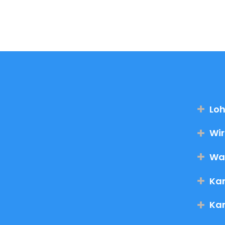
Loh
Wir
Was
Kan
Kan