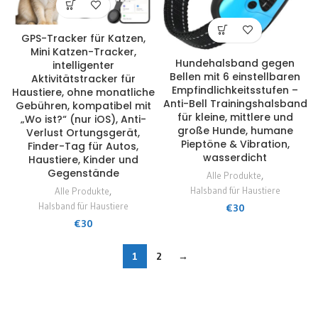
GPS-Tracker für Katzen,
Mini Katzen-Tracker,
Hundehalsband gegen
intelligenter
Bellen mit 6 einstellbaren
Aktivitätstracker für
Empfindlichkeitsstufen –
Haustiere, ohne monatliche
Anti-Bell Trainingshalsband
Gebühren, kompatibel mit
für kleine, mittlere und
„Wo ist?“ (nur iOS), Anti-
große Hunde, humane
Verlust Ortungsgerät,
Pieptöne & Vibration,
Finder-Tag für Autos,
wasserdicht
Haustiere, Kinder und
Gegenstände
Alle Produkte
,
Halsband für Haustiere
Alle Produkte
,
Halsband für Haustiere
€
30
€
30
1
2
→