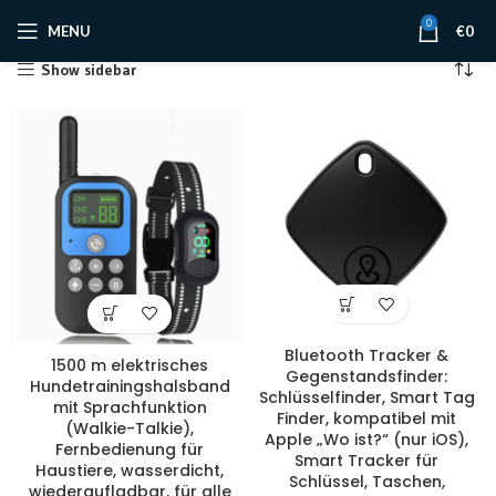
0
MENU
€
0
Show sidebar
Bluetooth Tracker &
1500 m elektrisches
Gegenstandsfinder:
Hundetrainingshalsband
Schlüsselfinder, Smart Tag
mit Sprachfunktion
Finder, kompatibel mit
(Walkie-Talkie),
Apple „Wo ist?“ (nur iOS),
Fernbedienung für
Smart Tracker für
Haustiere, wasserdicht,
Schlüssel, Taschen,
wiederaufladbar, für alle