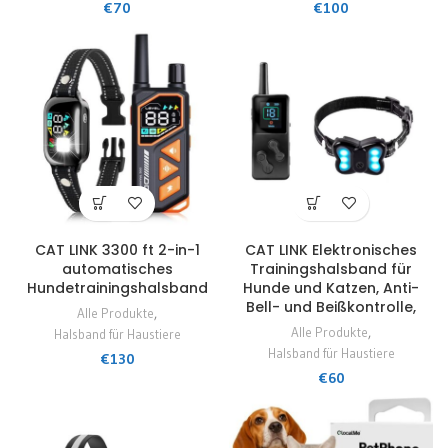
€
70
€
100
CAT LINK 3300 ft 2-in-1
CAT LINK Elektronisches
d
automatisches
Trainingshalsband für
Hundetrainingshalsband
Hunde und Katzen, Anti-
Bell- und Beißkontrolle,
Alle Produkte
,
Alle Produkte
,
Halsband für Haustiere
Halsband für Haustiere
€
130
€
60