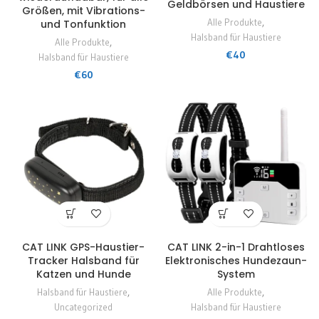
Geldbörsen und Haustiere
Größen, mit Vibrations-
Alle Produkte
,
und Tonfunktion
Halsband für Haustiere
Alle Produkte
,
€
40
Halsband für Haustiere
€
60
d
CAT LINK GPS-Haustier-
CAT LINK 2-in-1 Drahtloses
Tracker Halsband für
Elektronisches Hundezaun-
Katzen und Hunde
System
Halsband für Haustiere
,
Alle Produkte
,
Uncategorized
Halsband für Haustiere