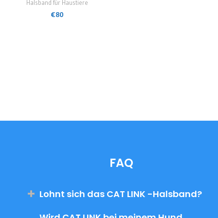
Halsband für Haustiere
€
80
FAQ
Lohnt sich das CAT LINK -Halsband?
Wird CAT LINK bei meinem Hund