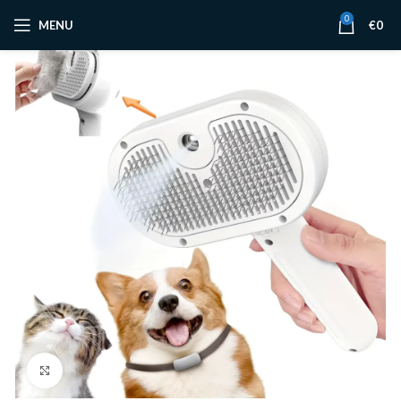
0
MENU
€
0
Click to enlarge